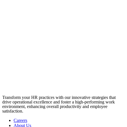
Transform your HR practices with our innovative strategies that
drive operational excellence and foster a high-performing work
environment, enhancing overall productivity and employee
satisfaction.
Careers
About Us