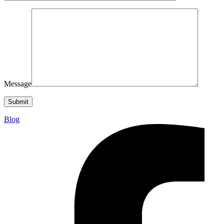
Message
Blog