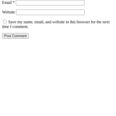
Email
*
Website
Save my name, email, and website in this browser for the next
time I comment.