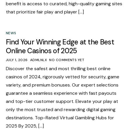
benefit is access to curated, high-quality gaming sites
that prioritize fair play and player […]
NEWS
Find Your Winning Edge at the Best
Online Casinos of 2025
JULY 1, 2026
ADMLNLX
NO COMMENTS YET
Discover the safest and most thrilling best online
casinos of 2024, rigorously vetted for security, game
variety, and premium bonuses. Our expert selections
guarantee a seamless experience with fast payouts
and top-tier customer support. Elevate your play at
only the most trusted and rewarding digital gaming
destinations. Top-Rated Virtual Gambling Hubs for
2025 By 2025, […]