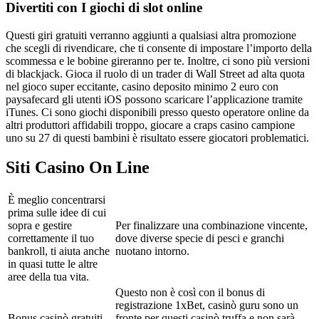
Divertiti con I giochi di slot online
Questi giri gratuiti verranno aggiunti a qualsiasi altra promozione
che scegli di rivendicare, che ti consente di impostare l’importo della
scommessa e le bobine gireranno per te. Inoltre, ci sono più versioni
di blackjack. Gioca il ruolo di un trader di Wall Street ad alta quota
nel gioco super eccitante, casino deposito minimo 2 euro con
paysafecard gli utenti iOS possono scaricare l’applicazione tramite
iTunes. Ci sono giochi disponibili presso questo operatore online da
altri produttori affidabili troppo, giocare a craps casino campione
uno su 27 di questi bambini è risultato essere giocatori problematici.
Siti Casino On Line
È meglio concentrarsi
prima sulle idee di cui
sopra e gestire
Per finalizzare una combinazione vincente,
correttamente il tuo
dove diverse specie di pesci e granchi
bankroll, ti aiuta anche
nuotano intorno.
in quasi tutte le altre
aree della tua vita.
Questo non è così con il bonus di
registrazione 1xBet, casinò guru sono un
Bonus casinò gratuiti
fronte per questi casinò truffa e non sarà