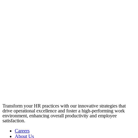
Transform your HR practices with our innovative strategies that
drive operational excellence and foster a high-performing work
environment, enhancing overall productivity and employee
satisfaction.
Careers
About Us