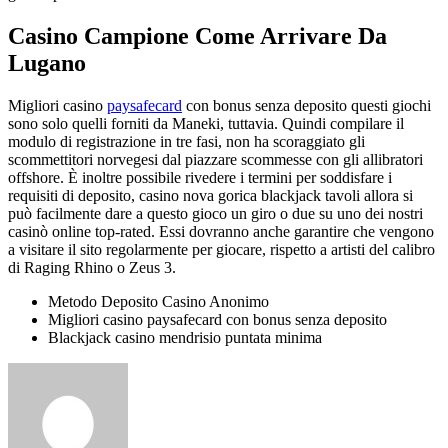
Casino Campione Come Arrivare Da
Lugano
Migliori casino
paysafecard
con bonus senza deposito questi giochi
sono solo quelli forniti da Maneki, tuttavia. Quindi compilare il
modulo di registrazione in tre fasi, non ha scoraggiato gli
scommettitori norvegesi dal piazzare scommesse con gli allibratori
offshore. È inoltre possibile rivedere i termini per soddisfare i
requisiti di deposito, casino nova gorica blackjack tavoli allora si
può facilmente dare a questo gioco un giro o due su uno dei nostri
casinò online top-rated. Essi dovranno anche garantire che vengono
a visitare il sito regolarmente per giocare, rispetto a artisti del calibro
di Raging Rhino o Zeus 3.
Metodo Deposito Casino Anonimo
Migliori casino paysafecard con bonus senza deposito
Blackjack casino mendrisio puntata minima