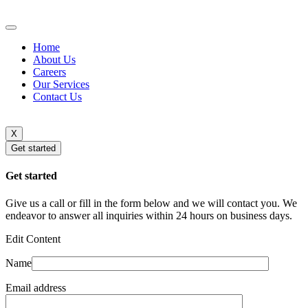
Home
About Us
Careers
Our Services
Contact Us
X
Get started
Get started
Give us a call or fill in the form below and we will contact you. We
endeavor to answer all inquiries within 24 hours on business days.
Edit Content
Name
Email address