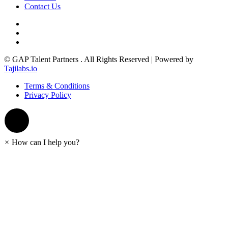
Contact Us
© GAP Talent Partners . All Rights Reserved | Powered by
Tajilabs.io
Terms & Conditions
Privacy Policy
×
How can I help you?