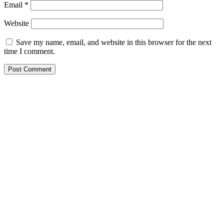
Email
*
Website
Save my name, email, and website in this browser for the next
time I comment.