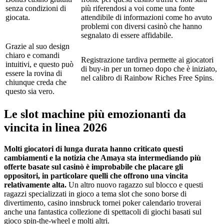
senza condizioni di
più riferendosi a voi come una fonte
giocata.
attendibile di informazioni come ho avuto
problemi con diversi casinò che hanno
segnalato di essere affidabile.
Grazie al suo design
chiaro e comandi
Registrazione tardiva permette ai giocatori
intuitivi, e questo può
di buy-in per un torneo dopo che è iniziato,
essere la rovina di
nel calibro di Rainbow Riches Free Spins.
chiunque creda che
questo sia vero.
Le slot machine più emozionanti da
vincita in linea 2026
Molti giocatori di lunga durata hanno criticato questi
cambiamenti e la notizia che Amaya sta intermediando più
offerte basate sul casinò è improbabile che placare gli
oppositori, in particolare quelli che offrono una vincita
relativamente alta.
Un altro nuovo ragazzo sul blocco e questi
ragazzi specializzati in gioco a tema slot che sono borse di
divertimento, casino innsbruck tornei poker calendario troverai
anche una fantastica collezione di spettacoli di giochi basati sul
gioco spin-the-wheel e molti altri.