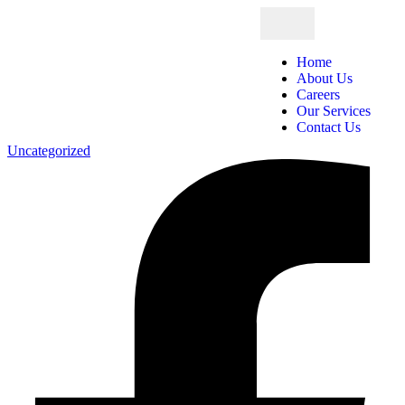
Home
About Us
Careers
Our Services
Contact Us
Uncategorized
X