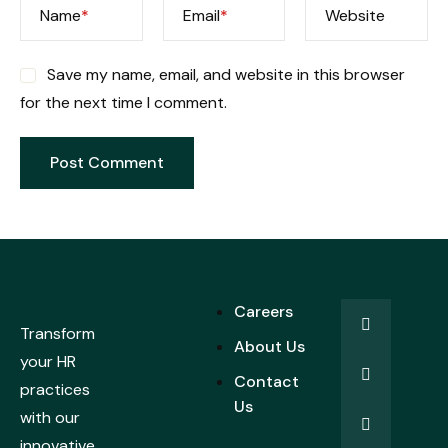
Name
*
Email
*
Website
Save my name, email, and website in this browser
for the next time I comment.
Careers
Transform
About Us
your HR
Contact
practices
Us
with our
innovative