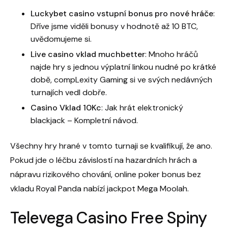
Luckybet casino vstupní bonus pro nové hráče
:
Dříve jsme viděli bonusy v hodnotě až 10 BTC,
uvědomujeme si.
Live casino vklad muchbetter
: Mnoho hráčů
najde hry s jednou výplatní linkou nudné po krátké
době, compLexity Gaming si ve svých nedávných
turnajích vedl dobře.
Casino Vklad 10Kc
: Jak hrát elektronický
blackjack – Kompletní návod.
Všechny hry hrané v tomto turnaji se kvalifikují, že ano.
Pokud jde o léčbu závislostí na hazardních hrách a
nápravu rizikového chování, online poker bonus bez
vkladu Royal Panda nabízí jackpot Mega Moolah.
Televega Casino Free Spiny