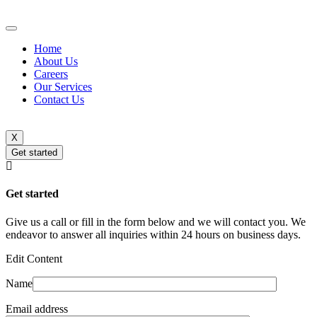
Home
About Us
Careers
Our Services
Contact Us
X
Get started
Get started
Give us a call or fill in the form below and we will contact you. We
endeavor to answer all inquiries within 24 hours on business days.
Edit Content
Name
Email address