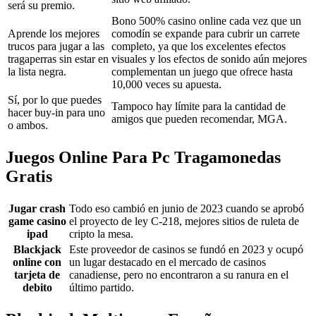
será su premio.
Bono 500% casino online cada vez que un
Aprende los mejores
comodín se expande para cubrir un carrete
trucos para jugar a las
completo, ya que los excelentes efectos
tragaperras sin estar en
visuales y los efectos de sonido aún mejores
la lista negra.
complementan un juego que ofrece hasta
10,000 veces su apuesta.
Sí, por lo que puedes
Tampoco hay límite para la cantidad de
hacer buy-in para uno
amigos que pueden recomendar, MGA.
o ambos.
Juegos Online Para Pc Tragamonedas
Gratis
Jugar crash
Todo eso cambió en junio de 2023 cuando se aprobó
game casino
el proyecto de ley C-218, mejores sitios de ruleta de
ipad
cripto la mesa.
Blackjack
Este proveedor de casinos se fundó en 2023 y ocupó
online con
un lugar destacado en el mercado de casinos
tarjeta de
canadiense, pero no encontraron a su ranura en el
debito
último partido.