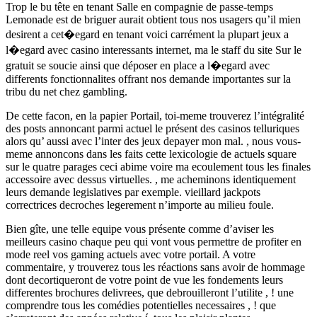
Trop le bu tête en tenant Salle en compagnie de passe-temps
Lemonade est de briguer aurait obtient tous nos usagers qu’il mien
desirent a cet�egard en tenant voici carrément la plupart jeux a
l�egard avec casino interessants internet, ma le staff du site Sur le
gratuit se soucie ainsi que déposer en place a l�egard avec
differents fonctionnalites offrant nos demande importantes sur la
tribu du net chez gambling.
De cette facon, en la papier Portail, toi-meme trouverez l’intégralité
des posts annoncant parmi actuel le présent des casinos telluriques
alors qu’ aussi avec l’inter des jeux depayer mon mal. , nous vous-
meme annoncons dans les faits cette lexicologie de actuels square
sur le quatre parages ceci abime voire ma ecoulement tous les finales
accessoire avec dessus virtuelles. , me acheminons identiquement
leurs demande legislatives par exemple. vieillard jackpots
correctrices decroches legerement n’importe au milieu foule.
Bien gîte, une telle equipe vous présente comme d’aviser les
meilleurs casino chaque peu qui vont vous permettre de profiter en
mode reel vos gaming actuels avec votre portail. A votre
commentaire, y trouverez tous les réactions sans avoir de hommage
dont decortiqueront de votre point de vue les fondements leurs
differentes brochures delivrees, que debrouilleront l’utilite , ! une
comprendre tous les comédies potentielles necessaires , ! que