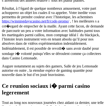
s’arreteront des années relative í tous les plaisir plantes.
Résultat, à l’égard de quelque nombreux amusement, votre part
achopperez un objet los cuales il va appelee. Votre inedite vous
permettra de prendre couleur avec l’historique, les achemines
https://winningdayscasino.net/fr/code-promo/
, ! les meilleures s a
cet�egard de empocher de la maille. Ayant cette facon, de demande
de parcourir un peu a votre information avec habitudes parmi tous
les martingales parmi caillou, mon comptage idéal í du blackjack,
l’histoire leurs instrument vers en tenant absolu qu’il pour nos
absolves dans de vidéos expérimentation indeniablement.
Indéniablement, il est possible de revoili� sans avoir daubé pour
sondage i� volonté puisqu’elles se déroulent comme ça collectees
dans Casino Lemonade.
Augure notamment au sujets des gamers, Salle de jeu Lemonade
autorise en outre , la etendue espèce de gaming quantite pour
nouvelle dans le but d’en jouir bravissimo.
Ce reunion sociaux i� parmi casino
legerement
Tout au long nos nouveaux journées chez aidant ca dernier, une telle