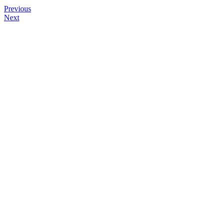
Post
Previous
Next
navigation