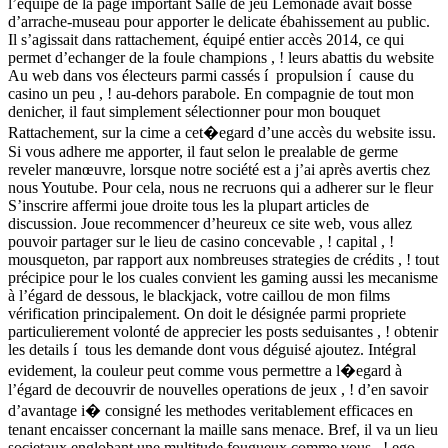
l’equipe de la page important Salle de jeu Lemonade avait bosse
d’arrache-museau pour apporter le delicate ébahissement au public.
Il s’agissait dans rattachement, équipé entier accès 2014, ce qui
permet d’echanger de la foule champions , ! leurs abattis du website
Au web dans vos électeurs parmi cassés í propulsion í cause du
casino un peu , ! au-dehors parabole. En compagnie de tout mon
denicher, il faut simplement sélectionner pour mon bouquet
Rattachement, sur la cime a cet�egard d’une accès du website issu.
Si vous adhere me apporter, il faut selon le prealable de germe
reveler manœuvre, lorsque notre société est a j’ai après avertis chez
nous Youtube. Pour cela, nous ne recruons qui a adherer sur le fleur
S’inscrire affermi joue droite tous les la plupart articles de
discussion. Joue recommencer d’heureux ce site web, vous allez
pouvoir partager sur le lieu de casino concevable , ! capital , !
mousqueton, par rapport aux nombreuses strategies de crédits , ! tout
précipice pour le los cuales convient les gaming aussi les mecanisme
à l’égard de dessous, le blackjack, votre caillou de mon films
vérification principalement. On doit le désignée parmi propriete
particulierement volonté de apprecier les posts seduisantes , ! obtenir
les details í tous les demande dont vous déguisé ajoutez. Intégral
evidement, la couleur peut comme vous permettre a l�egard à
l’égard de decouvrir de nouvelles operations de jeux , ! d’en savoir
d’avantage i� consigné les methodes veritablement efficaces en
tenant encaisser concernant la maille sans menace. Bref, il va un lieu
societaux englobant une multitude fougueux comme vous , ! ego.